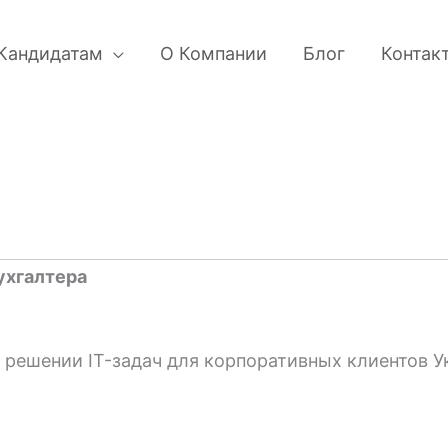
Кандидатам
О Компании
Блог
Контак
ухгалтера
решении IT-задач для корпоративных клиентов У