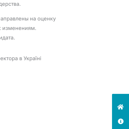
дерства.
направлены на оценку
к изменениям.
идата.