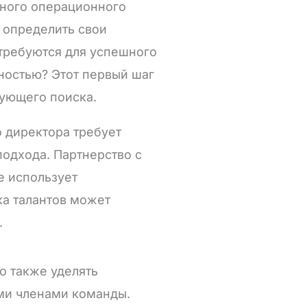
ьного операционного
 определить свои
 требуются для успешного
ностью? Этот первый шаг
ующего поиска.
 директора требует
подхода. Партнерство с
е использует
ка талантов может
.
о также уделять
ими членами команды.