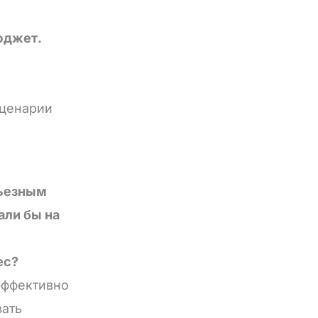
юджет.
сценарии
рьезным
али бы на
ес?
эффективно
вать