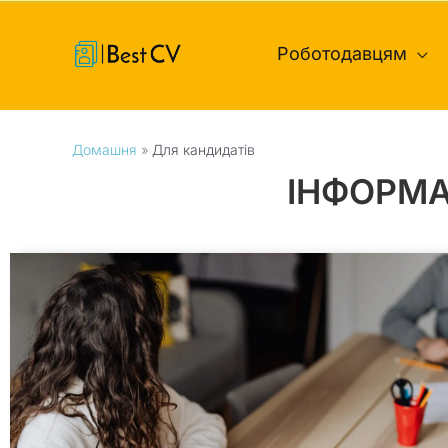
Перейти
до
Роботодавцям
вмісту
Домашня
Для кандидатів
ІНФОРМА