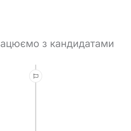
рацюємо з кандидатами
ь форму
 вас