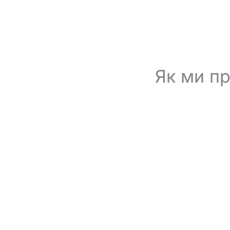
Як ми п
Ви надсилаєте резюме
Відправте резюме на
info@bestcv.com.ua
або заповніт
на сайті. Достатньо вказати досвід роботи і позиції, які
цікавлять.