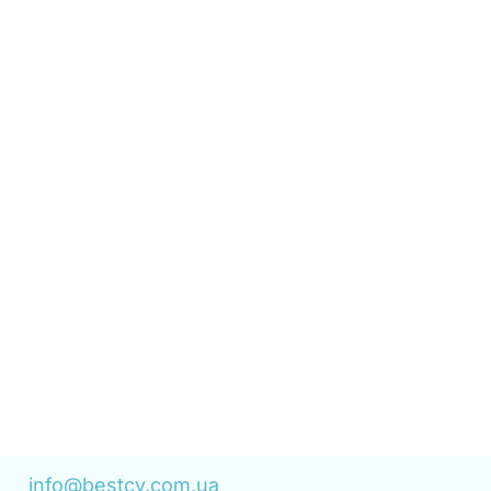
иходу на роботу
бесіди, відповідаємо на
кожному етапі — аж до
 місце.
info@bestcv.com.ua