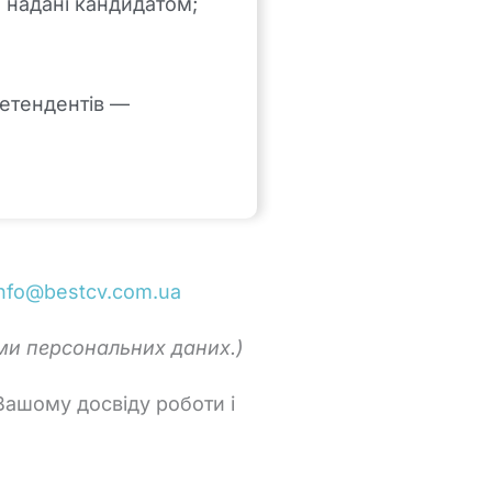
 надані кандидатом;
ретендентів —
info@bestcv.com.ua
ми персональних даних.)
 Вашому досвіду роботи і