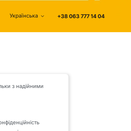
Українська
+38 063 777 14 04
льки з надійними
онфіденційність