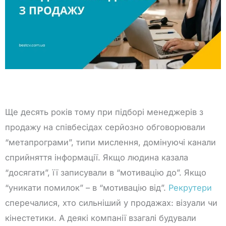
Ще десять років тому при підборі менеджерів з
продажу на співбесідах серйозно обговорювали
“метапрограми”, типи мислення, домінуючі канали
сприйняття інформації. Якщо людина казала
“досягати”, її записували в “мотивацію до”. Якщо
“уникати помилок” – в “мотивацію від”.
Рекрутери
сперечалися, хто сильніший у продажах: візуали чи
кінестетики. А деякі компанії взагалі будували