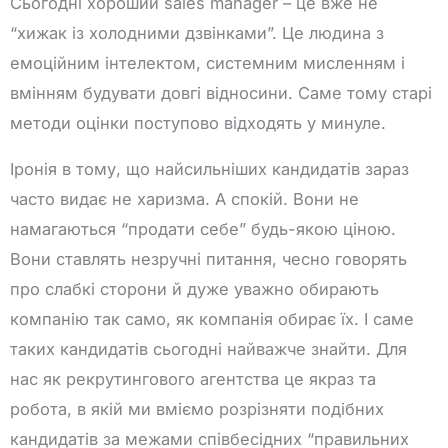
Сьогодні хороший sales manager – це вже не
“хижак із холодними дзвінками”. Це людина з
емоційним інтелектом, системним мисленням і
вмінням будувати довгі відносини. Саме тому старі
методи оцінки поступово відходять у минуле.
Іронія в тому, що найсильніших кандидатів зараз
часто видає не харизма. А спокій. Вони не
намагаються “продати себе” будь-якою ціною.
Вони ставлять незручні питання, чесно говорять
про слабкі сторони й дуже уважно обирають
компанію так само, як компанія обирає їх. І саме
таких кандидатів сьогодні найважче знайти. Для
нас як рекрутингового агентства це якраз та
робота, в якій ми вміємо розрізняти подібних
кандидатів за межами співбесідних “правильних