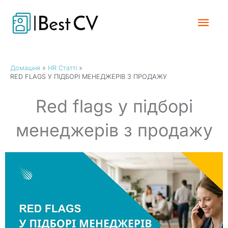
Перейти
Гол
до
вмісту
Мен
Домашня
HR Статті
RED FLAGS У ПІДБОРІ МЕНЕДЖЕРІВ З ПРОДАЖУ
Red flags у підборі
менеджерів з продажу