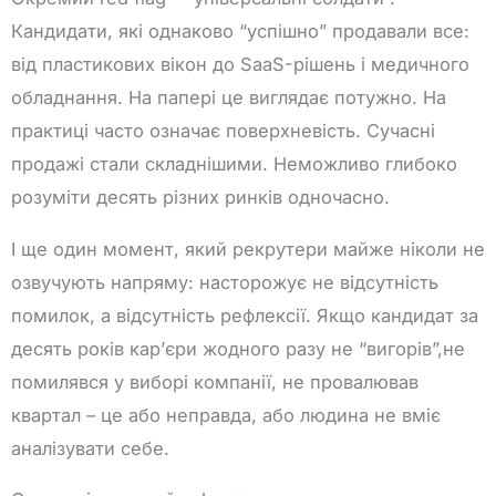
Кандидати, які однаково “успішно” продавали все:
від пластикових вікон до SaaS-рішень і медичного
обладнання. На папері це виглядає потужно. На
практиці часто означає поверхневість. Сучасні
продажі стали складнішими. Неможливо глибоко
розуміти десять різних ринків одночасно.
І ще один момент, який рекрутери майже ніколи не
озвучують напряму: насторожує не відсутність
помилок, а відсутність рефлексії. Якщо кандидат за
десять років кар’єри жодного разу не “вигорів”,не
помилявся у виборі компанії, не провалював
квартал – це або неправда, або людина не вміє
аналізувати себе.