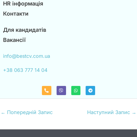
HR інформація
Контакти
Для кандидатів
Вакансії
info@bestcv.com.ua
+38 063 777 14 04
P
V
W
T
h
i
h
e
o
b
a
l
n
e
t
e
e
r
s
g
-
a
r
←
Попередній Запис
Наступний Запис
→
a
p
a
l
p
m
t