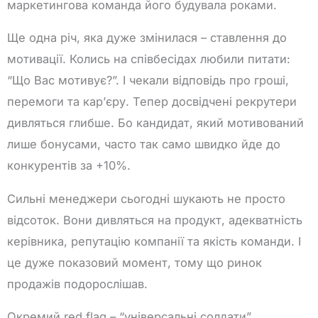
маркетингова команда його будувала роками.
Ще одна річ, яка дуже змінилася – ставлення до
мотивації. Колись на співбесідах любили питати:
“Що Вас мотивує?”. І чекали відповідь про гроші,
перемоги та кар’єру. Тепер досвідчені рекрутери
дивляться глибше. Бо кандидат, який мотивований
лише бонусами, часто так само швидко йде до
конкурентів за +10%.
Сильні менеджери сьогодні шукають не просто
відсоток. Вони дивляться на продукт, адекватність
керівника, репутацію компанії та якість команди. І
це дуже показовий момент, тому що ринок
продажів подорослішав.
Окремий red flag – “універсальні солдати”.