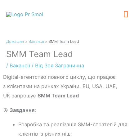
Перейти
Гол
до
вмісту
Ме
Домашня
Вакансії
SMM Team Lead
SMM Team Lead
/
Вакансії
/ Від
Зоя Загранична
Digital-агентство повного циклу, що працює
з клієнтами на ринках України, EU, USA, UAE,
UK запрошує
SMM Team Lead
🎯
Завдання:
Розробка та реалізація SMM-стратегій для
клієнтів із різних ніш;