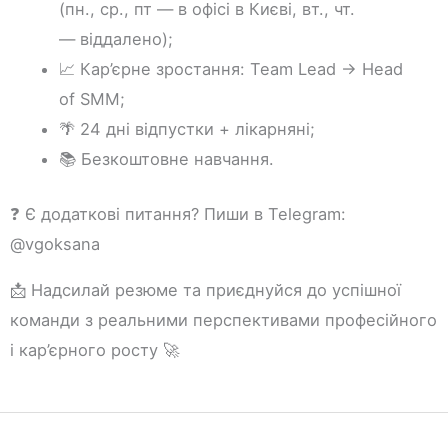
(пн., ср., пт — в офісі в Києві, вт., чт.
— віддалено);
📈 Кар’єрне зростання: Team Lead → Head
of SMM;
🌴 24 дні відпустки + лікарняні;
📚 Безкоштовне навчання.
❓ Є додаткові питання? Пиши в Telegram:
@vgoksana
📩 Надсилай резюме та приєднуйся до успішної
команди з реальними перспективами професійного
і кар’єрного росту 🚀