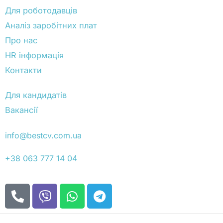
Для роботодавців
Аналіз заробітних плат
Про нас
HR інформація
Контакти
Для кандидатів
Вакансії
info@bestcv.com.ua
+38 063 777 14 04
P
V
W
T
h
i
h
e
o
b
a
l