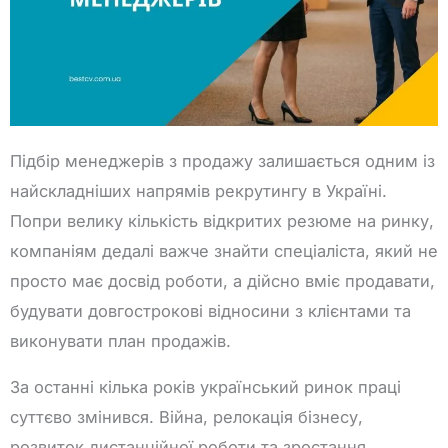
Підбір менеджерів з продажу залишається одним із
найскладніших напрямів рекрутингу в Україні.
Попри велику кількість відкритих резюме на ринку,
компаніям дедалі важче знайти спеціаліста, який не
просто має досвід роботи, а дійсно вміє продавати,
будувати довгострокові відносини з клієнтами та
виконувати план продажів.
За останні кілька років український ринок праці
суттєво змінився. Війна, релокація бізнесу,
розвиток дистанційної роботи та зростання