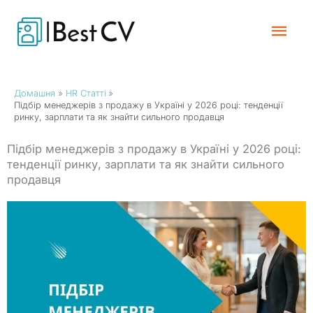
Перейти
Гол
до
вмісту
Мен
Домашня
HR Статті
Підбір менеджерів з продажу в Україні у 2026 році: тенденції
ринку, зарплати та як знайти сильного продавця
Підбір менеджерів з продажу в Україні у 2026 році:
тенденції ринку, зарплати та як знайти сильного
продавця