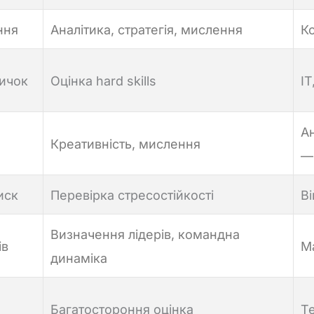
ння
Аналітика, стратегія, мислення
Ко
вичок
Оцінка hard skills
IT
Ан
Креативність, мислення
—
иск
Перевірка стресостійкості
В
Визначення лідерів, командна
ів
Ма
динаміка
Багатостороння оцінка
Те