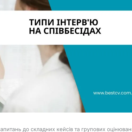
запитань
до
складних
кейсів
та
групових
оцінюван