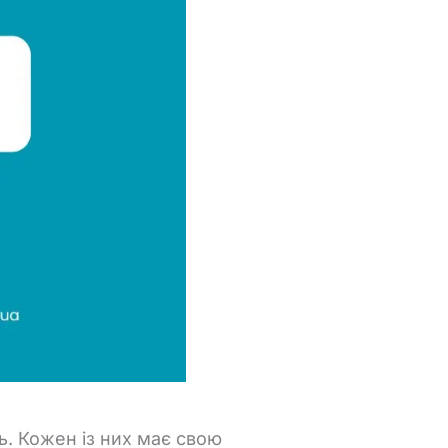
ь.
Кожен
із
них
має
свою