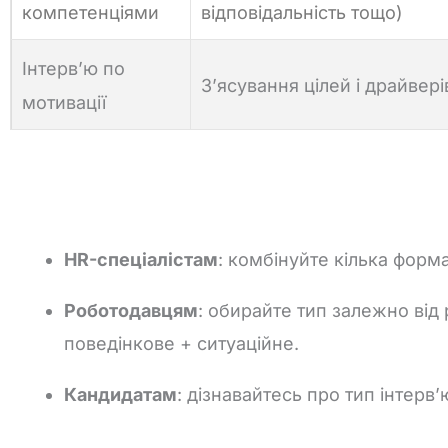
компетенціями
відповідальність тощо)
Інтерв’ю по
З’ясування цілей і драйвері
мотивації
HR-
спеціалістам
:
комбінуйте
кілька
форма
Роботодавцям
:
обирайте
тип
залежно
від
поведінкове +
ситуаційне.
Кандидатам
:
дізнавайтесь
про
тип
інтерв