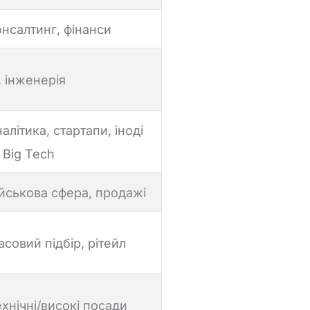
нсалтинг, фінанси
, інженерія
алітика, стартапи, іноді
 Big Tech
ійськова сфера, продажі
совий підбір, рітейл
хнічні/високі посади