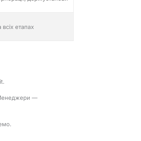
 всіх етапах
it.
енеджери —
емо.