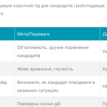
тували
короткий
гід
для
кандидатів
і
роботодавців:
и.
Мета/Переваги
Д
Об’єктивність, зручне порівняння
У
кандидатів
Живе враження, гнучкість
Кр
від
Визначити, як кандидат поводився в
HR
реальних ситуаціях
Перевірка логіки дій
П