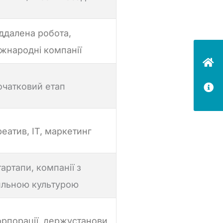
іддалена робота,
іжнародні компанії
очатковий етап
еатив, IT, маркетинг
артапи, компанії з
ильною культурою
орпорації, держустанови