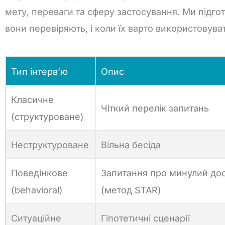
мету,
переваги
та
сферу
застосування.
Ми
підго
вони
перевіряють,
і
коли
їх
варто
використовуват
Тип інтерв’ю
Опис
Класичне
Чіткий перелік запитань
(структуроване)
Неструктуроване
Вільна бесіда
Поведінкове
Запитання про минулий дос
(behavioral)
(метод STAR)
Ситуаційне
Гіпотетичні сценарії