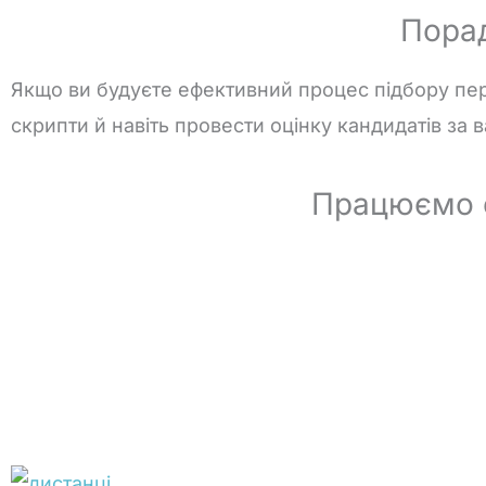
Порад
Якщо
ви
будуєте
ефективний
процес
підбору
пе
скрипти
й
навіть
провести
оцінку
кандидатів
за
в
Працюємо с