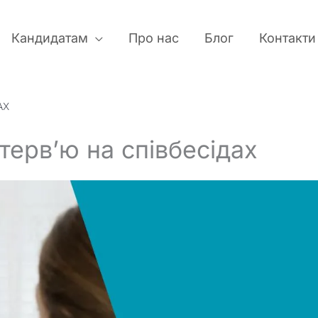
Кандидатам
Про нас
Блог
Контакти
АХ
нтерв’ю на співбесідах