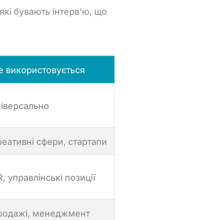
які
бувають
інтерв’ю,
що
е використовується
ніверсально
еативні сфери, стартапи
, управлінські позиції
родажі, менеджмент