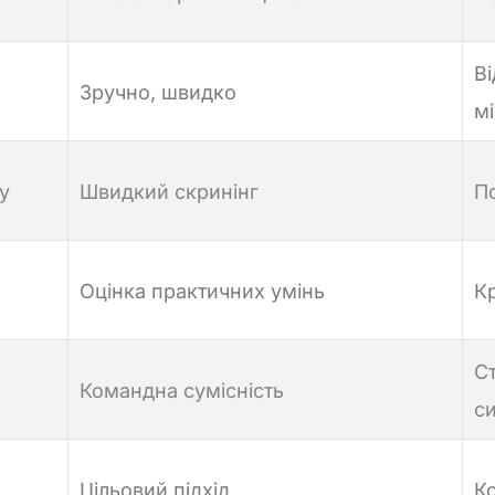
В
Зручно, швидко
м
у
Швидкий скринінг
П
Оцінка практичних умінь
Кр
Ст
Командна сумісність
с
Цільовий підхід
К