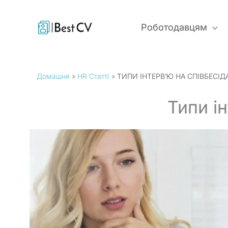
Перейти
до
Роботодавцям
вмісту
Домашня
HR Статті
ТИПИ ІНТЕРВ’Ю НА СПІВБЕСІД
Типи і