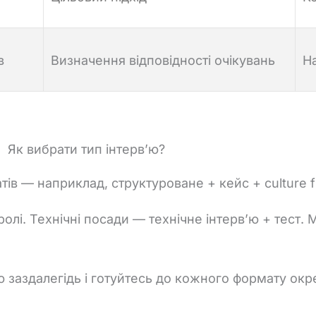
в
Визначення відповідності очікувань
На
Як вибрати тип інтерв’ю?
тів —
наприклад,
структуроване +
кейс +
culture
f
ролі.
Технічні
посади —
технічне
інтерв’ю +
тест.
М
’ю
заздалегідь
і
готуйтесь
до
кожного
формату
окр