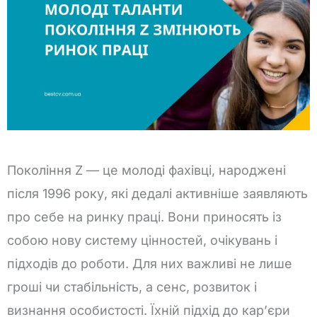
Покоління Z — це молоді фахівці, народжені
після 1996 року, які дедалі активніше заявляють
про себе на ринку праці. Вони приносять із
собою нову систему цінностей, очікувань і
підходів до роботи. Для них важливі не лише
гроші чи стабільність, а сенс, розвиток і
визнання особистості. Їхній підхід до кар’єри