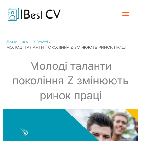
Перейти
Гол
до
вмісту
Мен
Домашня
HR Статті
МОЛОДІ ТАЛАНТИ ПОКОЛІННЯ Z ЗМІНЮЮТЬ РИНОК ПРАЦІ
Молоді таланти
покоління Z змінюють
ринок праці